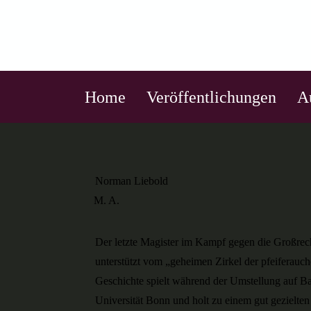
Home
Veröffentlichungen
A
Norman Liebold
M. A.
Der letzte Magister im Kampf gegen die Großrech
unterstützt vom „geheimen Zirkel der pfeiferau
Geschichte spielt während der Umstellung auf B
Universität Bonn und holt zu einem gut gezielte