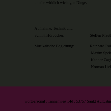
um die wirklich wichtigen Dinge.
Aufnahme, Technik und
Schnitt Hörbücher: Steffen Pfauth, S
Musikalische Begleitung: Reinhard Roller
Maxim Spektor (Perc
Kadher Zaghi (Percu
Norman Liebold (Klar
wortpersonal . Tannenweg 14d . 53757 Sankt Augusti